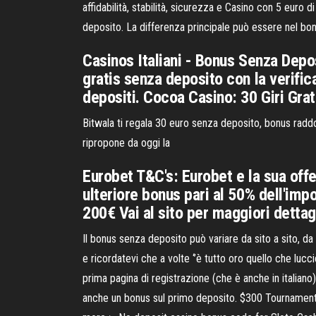
affidabilità, stabilità, sicurezza e Casino con 5 euro
deposito. La differenza principale può essere nel bo
Casinos Italiani - Bonus Senza Depos
gratis senza deposito con la verific
depositi. Cocoa Casino: 30 Giri Grat
Bitwala ti regala 30 euro senza deposito, bonus rad
ripropone da oggi la
Eurobet T&C's: Eurobet e la sua off
ulteriore bonus pari al 50% dell'imp
200€ Vai al sito per maggiori dettagl
Il bonus senza deposito può variare da sito a sito, d
e ricordatevi che a volte ‘’è tutto oro quello che lucc
prima pagina di registrazione (che è anche in italiano
anche un bonus sul primo deposito. $300 Tourname