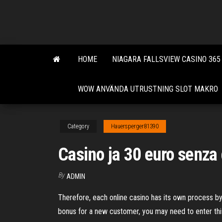
Skip
to
the
content
HOME
NIAGARA FALLSVIEW CASINO 365
WOW ANVÄNDA UTRUSTNING SLOT MAKRO
Category
Hauersperger81390
Casino ja 30 euro senza
By
ADMIN
Therefore, each online casino has its own process by
bonus for a new customer, you may need to enter this