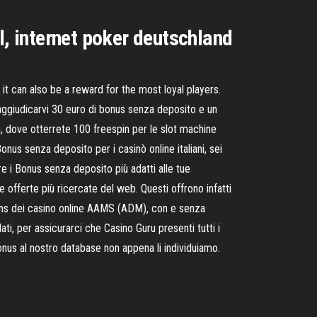
l, internet poker deutschland
t can also be a reward for the most loyal players.
 aggiudicarvi 30 euro di bonus senza deposito e un
dove otterrete 100 freespin per le slot machine
us senza deposito per i casinò online italiani, sei
e i Bonus senza deposito più adatti alle tue
le offerte più ricercate del web. Questi offrono infatti
Spins dei casino online AAMS (ADM), con e senza
i, per assicurarci che Casino Guru presenti tutti i
onus al nostro database non appena li individuiamo.