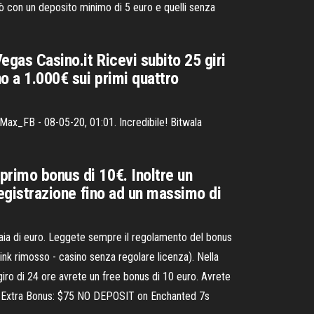
inò con un deposito minimo di 5 euro e quelli senza
egas Casino.it Ricevi subito 25 giri
no a 1.000€ sui primi quattro
Max_FB - 08-05-20, 01:01. Incredibile! Bitwala
primo bonus di 10€. Inoltre un
 registrazione fino ad un massimo di
inaia di euro. Leggete sempre il regolamento del bonus
(link rimosso - casino senza regolare licenza). Nella
giro di 24 ore avrete un free bonus di 10 euro. Avrete
l Extra Bonus: $75 NO DEPOSIT on Enchanted 7s