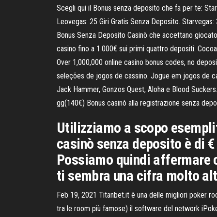
Scegli qui il Bonus senza deposito che fa per te: Star
Leovegas: 25 Giri Gratis Senza Deposito. Starvegas: 30
Bonus Senza Deposito Casinò che accettano giocatori i
casino fino a 1.000€ sui primi quattro depositi. Cocoa
Over 1,000,000 online casino bonus codes, no deposi
seleções de jogos de cassino. Jogue em jogos de ca
Jack Hammer, Gonzos Quest, Aloha e Blood Suckers.S
gg(140€) Bonus casinò alla registrazione senza depo
Utilizziamo a scopo esemplif
casinò senza deposito è di €
Possiamo quindi affermare ch
ti sembra una cifra molto alt
Feb 19, 2021 Titanbet.it è una delle migliori poker 
tra le room più famose) il software del network iPoke