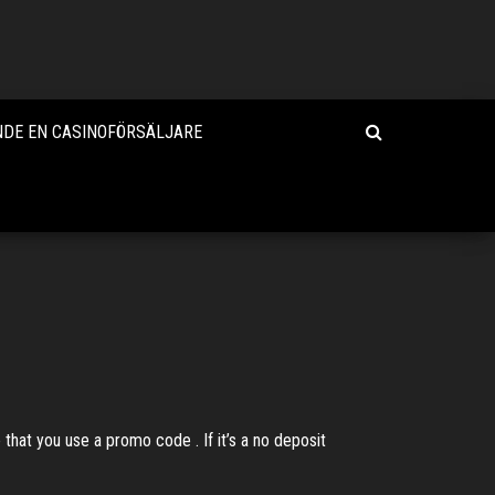
DE EN CASINOFÖRSÄLJARE
hat you use a promo code . If it’s a no deposit