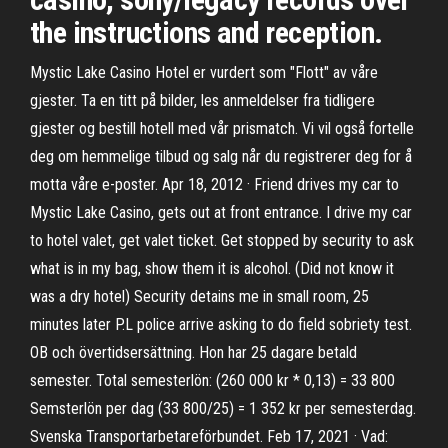
the instructions and reception.
Mystic Lake Casino Hotel er vurdert som "Flott" av våre
gjester. Ta en titt på bilder, les anmeldelser fra tidligere
gjester og bestill hotell med vår prismatch. Vi vil også fortelle
deg om hemmelige tilbud og salg når du registrerer deg for å
motta våre e-poster. Apr 18, 2012 · Friend drives my car to
Mystic Lake Casino, gets out at front entrance. I drive my car
to hotel valet, get valet ticket. Get stopped by security to ask
what is in my bag, show them it is alcohol. (Did not know it
was a dry hotel) Security detains me in small room, 25
minutes later P.L police arrive asking to do field sobriety test.
OB och övertidsersättning. Hon har 25 dagare betald
semester. Total semesterlön: (260 000 kr * 0,13) = 33 800
Semsterlön per dag (33 800/25) = 1 352 kr per semesterdag.
Svenska Transportarbetareförbundet. Feb 17, 2021 · Vad: