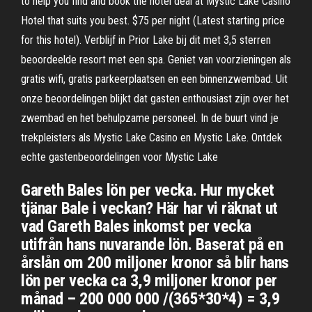
to help you find and book the hotel deal at Mystic Lake Casino
Hotel that suits you best. $75 per night (Latest starting price
for this hotel). Verblijf in Prior Lake bij dit met 3,5 sterren
beoordeelde resort met een spa. Geniet van voorzieningen als
gratis wifi, gratis parkeerplaatsen en een binnenzwembad. Uit
onze beoordelingen blijkt dat gasten enthousiast zijn over het
zwembad en het behulpzame personeel. In de buurt vind je
trekpleisters als Mystic Lake Casino en Mystic Lake. Ontdek
echte gastenbeoordelingen voor Mystic Lake
Gareth Bales lön per vecka. Hur mycket
tjänar Bale i veckan? Här har vi räknat ut
vad Gareth Bales inkomst per vecka
utifrån hans nuvarande lön. Baserat på en
årslån om 200 miljoner kronor så blir hans
lön per vecka ca 3,9 miljoner kronor per
månad – 200 000 000 /(365*30*4) = 3,9