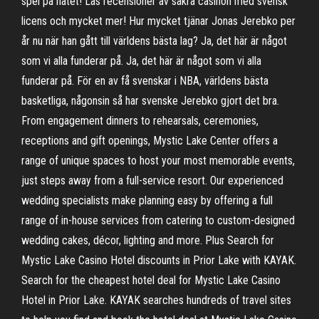
spel på nätet! Läs recensioner av säkra casinon med svensk
licens och mycket mer! Hur mycket tjänar Jonas Jerebko per
år nu när han gått till världens bästa lag? Ja, det här är något
som vi alla funderar på. Ja, det här är något som vi alla
funderar på. För en av få svenskar i NBA, världens bästa
basketliga, någonsin så har svenske Jerebko gjort det bra.
From engagement dinners to rehearsals, ceremonies,
receptions and gift openings, Mystic Lake Center offers a
range of unique spaces to host your most memorable events,
just steps away from a full-service resort. Our experienced
wedding specialists make planning easy by offering a full
range of in-house services from catering to custom-designed
wedding cakes, décor, lighting and more. Plus Search for
Mystic Lake Casino Hotel discounts in Prior Lake with KAYAK.
Search for the cheapest hotel deal for Mystic Lake Casino
Hotel in Prior Lake. KAYAK searches hundreds of travel sites