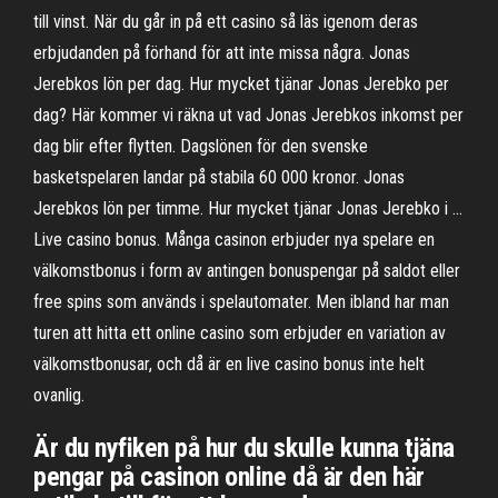
till vinst. När du går in på ett casino så läs igenom deras
erbjudanden på förhand för att inte missa några. Jonas
Jerebkos lön per dag. Hur mycket tjänar Jonas Jerebko per
dag? Här kommer vi räkna ut vad Jonas Jerebkos inkomst per
dag blir efter flytten. Dagslönen för den svenske
basketspelaren landar på stabila 60 000 kronor. Jonas
Jerebkos lön per timme. Hur mycket tjänar Jonas Jerebko i …
Live casino bonus. Många casinon erbjuder nya spelare en
välkomstbonus i form av antingen bonuspengar på saldot eller
free spins som används i spelautomater. Men ibland har man
turen att hitta ett online casino som erbjuder en variation av
välkomstbonusar, och då är en live casino bonus inte helt
ovanlig.
Är du nyfiken på hur du skulle kunna tjäna
pengar på casinon online då är den här