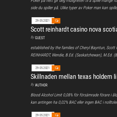
Poker på nett gir deg muligheten til å spille mange for
side du spiller på. Ulike typer av Poker man kan spil
29.05.2021
Scott reinhardt casino nova scoti
By
GUEST
established by the families of Cheryl Bayntun, Sco
REINHARDT, Wendie, B.Ed. (Saskatchewan), M.Ed. (Bri
29.05.2021
Skillnaden mellan texas holdem li
By
AUTHOR
Blood Alcohol Limit 0,08% för försämrade förare i ål
kan antingen ha 0,02% BAC eller ingen BAC i nolltoler
29.05.2021