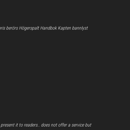
ris berörs Högerspalt Handbok Kapten bannlyst
esent it to readers.. does not offer a service but