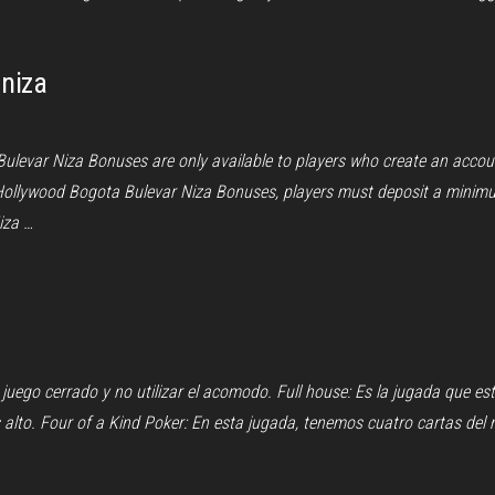
 niza
evar Niza Bonuses are only available to players who create an account
 Hollywood Bogota Bulevar Niza Bonuses, players must deposit a minimu
iza …
n juego cerrado y no utilizar el acomodo. Full house: Es la jugada que 
 alto. Four of a Kind Poker: En esta jugada, tenemos cuatro cartas del 