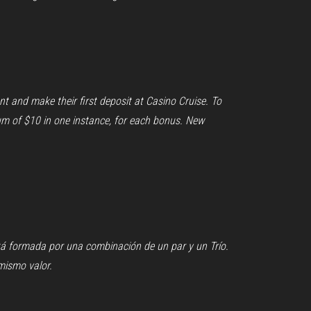
 and make their first deposit at Casino Cruise. To
m of $10 in one instance, for each bonus. New
está formada por una combinación de un par y un Trío.
mismo valor.