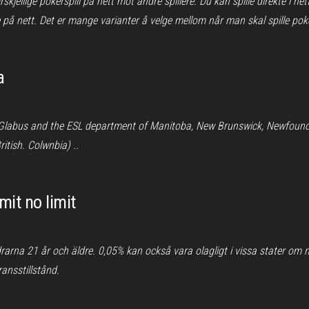
skjellige pokerspill på nett mot andre spillere. Du kan spille direkte i net
le på nett. Det er mange varianter å velge mellom når man skal spille pok
a
tt Glabus and the ESL department of Manitoba, New Brunswick, Newfound
tish. Colwnbia) ..
mit no limit
drarna 21 år och äldre. 0,05% kan också vara olagligt i vissa stater om
ansstillstånd.