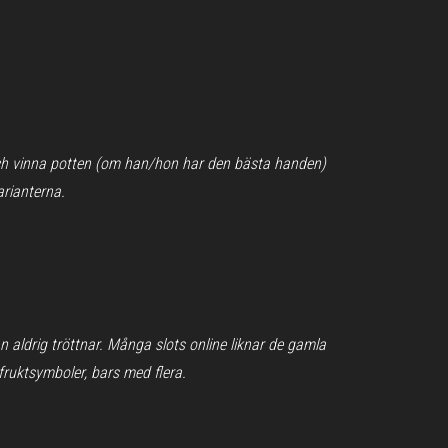
t och vinna potten (om han/hon har den bästa handen)
arianterna.
n aldrig tröttnar. Många slots online liknar de gamla
ruktsymboler, bars med flera.