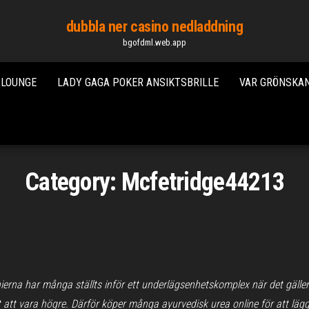
dubbla ner casino nedladdning
bgofdml.web.app
 LOUNGE
LADY GAGA POKER ANSIKTSBRILLE
VAR GRÖNSKAN
Category: Mcfetridge44213
erna har många ställts inför ett underlägsenhetskomplex när det gäller
 att vara högre. Därför köper många ayurvedisk urea online för att lägga