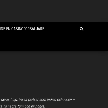
DE EN CASINOFÖRSÄLJARE
 deras höjd. Vissa platser som Indien och Asien –
 till några tum och bli högre.