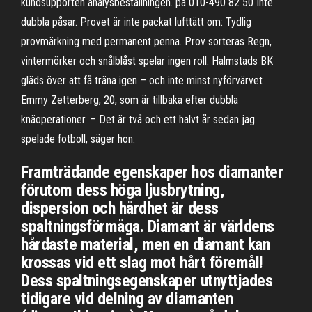
kundsupporten analysbeställningen. på 010-490 82 50 Inte
dubbla påsar. Provet är inte packat lufttätt om: Tydlig
provmärkning med permanent penna. Prov sorteras Regn,
vintermörker och snålblåst spelar ingen roll. Halmstads BK
gläds över att få träna igen – och inte minst nyförvärvet
Emmy Zetterberg, 20, som är tillbaka efter dubbla
knäoperationer. – Det är två och ett halvt år sedan jag
spelade fotboll, säger hon.
Framträdande egenskaper hos diamanter
förutom dess höga ljusbrytning,
dispersion och hårdhet är dess
spaltningsförmåga. Diamant är världens
hårdaste material, men en diamant kan
krossas vid ett slag mot hårt föremål!
Dess spaltningsegenskaper utnyttjades
tidigare vid delning av diamanten