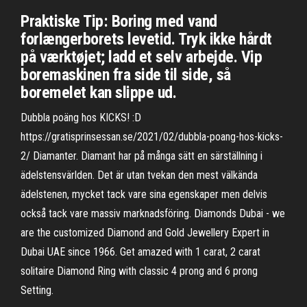
Praktiske Tip: Boring med vand
forlængerborets levetid. Tryk ikke hårdt
på værktøjet; ladd et selv arbejde. Vip
boremaskinen fra side til side, så
boremelet kan slippe ud.
Dubbla poäng hos KICKS! :D
https://gratisprinsessan.se/2021/02/dubbla-poang-hos-kicks-
2/ Diamanter. Diamant har på många sätt en särställning i
ädelstensvärlden. Det är utan tvekan den mest välkända
ädelstenen, mycket tack vare sina egenskaper men delvis
också tack vare massiv marknadsföring. Diamonds Dubai - we
are the customized Diamond and Gold Jewellery Expert in
Dubai UAE since 1966. Get amazed with 1 carat, 2 carat
solitaire Diamond Ring with classic 4 prong and 6 prong
Setting.