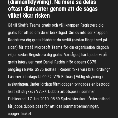
(diamantklyvning). Nu mera så delas
oftast diamanter genom att de sågas
vilket ökar risken
Gå till Skaffa Teams gratis och välj knappen Registrera dig
gratis för att se om du är berättigad. Om du inte ser knappen
Registrera dig gratis bläddrar du nedåt (nästan längst ned på
sidan) för att få Microsoft Teams för din organisation idagoch
väljer sedan Registrera dig gratis. Varsågod, här bjuder vi på
gratis intervjuer med Daniel Redén inför dagens GS75-
omgång i Gävle. GS75 Bollnäs | Redén: "Ska vara bra i ordning"
Läs mer. i lördags kl. 00:52. V75 Bollnäs | Viktig strykning i
avslutningen. Under lördagsförmiddagen tvingades en betrodd
häst att strykas i V75-7. Dubbla arbetspass i sommar
Publicerad: 17 Juni 2010, 08:59 Sjuksköterskor i Östergötland
får jobba dubbla pass för att lösa sommarbemanningen,
uppger facket.