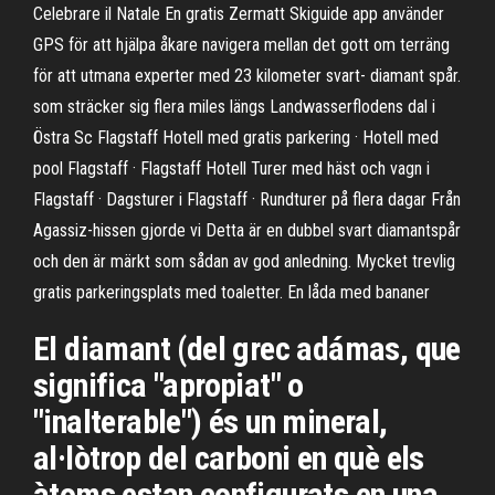
Celebrare il Natale En gratis Zermatt Skiguide app använder
GPS för att hjälpa åkare navigera mellan det gott om terräng
för att utmana experter med 23 kilometer svart- diamant spår.
som sträcker sig flera miles längs Landwasserflodens dal i
Östra Sc Flagstaff Hotell med gratis parkering · Hotell med
pool Flagstaff · Flagstaff Hotell Turer med häst och vagn i
Flagstaff · Dagsturer i Flagstaff · Rundturer på flera dagar Från
Agassiz-hissen gjorde vi Detta är en dubbel svart diamantspår
och den är märkt som sådan av god anledning. Mycket trevlig
gratis parkeringsplats med toaletter. En låda med bananer
El diamant (del grec adámas, que
significa "apropiat" o
"inalterable") és un mineral,
al·lòtrop del carboni en què els
àtoms estan configurats en una